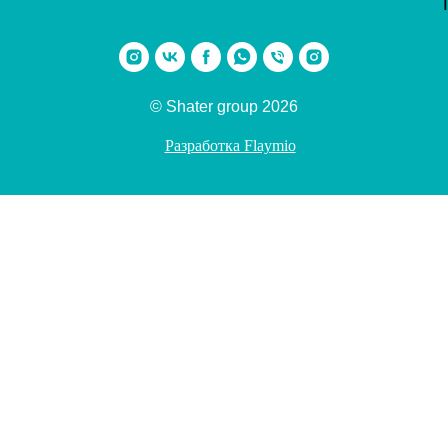
© Shater group 2026
Разработка Flaymio