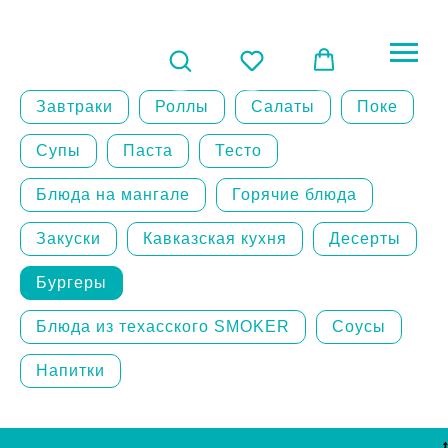
Завтраки
Роллы
Салаты
Поке
Супы
Паста
Тесто
Блюда на мангале
Горячие блюда
Закуски
Кавказская кухня
Десерты
Бургеры
Блюда из техасского SMOKER
Соусы
Напитки