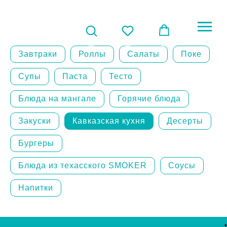
Завтраки
Роллы
Салаты
Поке
Супы
Паста
Тесто
Блюда на мангале
Горячие блюда
Закуски
Кавказская кухня
Десерты
Бургеры
Блюда из техасского SMOKER
Соусы
Напитки