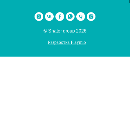
© Shater group 2026
Разработка Flaymio