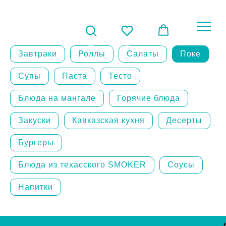
Завтраки
Роллы
Салаты
Поке
Супы
Паста
Тесто
Блюда на мангале
Горячие блюда
Закуски
Кавказская кухня
Десерты
Бургеры
Блюда из техасского SMOKER
Соусы
Напитки