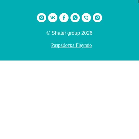
© Shater group 2026
Разработка Flaymio